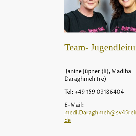
Team- Jugendleit
Janine Jüpner (li), Madiha
Daraghmeh (re)
Tel: +49 159 03186404
E-Mail:
medi.Daraghmeh@sv45rei
de