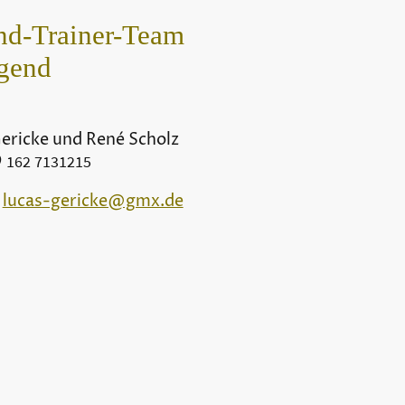
nd-Trainer-Team
gend
ericke und René Scholz
9
162 7131215
:
lucas-gericke@gmx.de